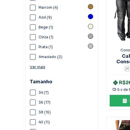
Marrom (4)
Azul (9)
Bege (1)
Cinza (1)
Prata (1)
Cons
Ca
Amaciado (2)
Cons
Bolso
Ver mais
34
Tamanho
R$2
5
x de
34 (7)
36 (17)
38 (15)
40 (11)