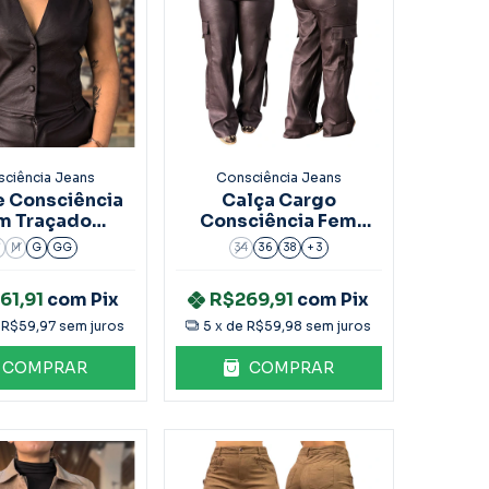
ciência Jeans
Consciência Jeans
e Consciência
Calça Cargo
m Traçado
Consciência Fem
rom 90605
Bolso Faca Marrom
M
G
GG
34
36
38
+ 3
90602
61,91
com
Pix
R$269,91
com
Pix
e
R$59,97
sem juros
5
x de
R$59,98
sem juros
COMPRAR
COMPRAR