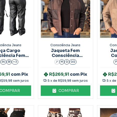
ciência Jeans
Consciência Jeans
Cons
lça Cargo
Jaqueta Fem
Ja
ciência Fem
Consciência
Co
 Faca Preto
Camurça e Pu
Camur
36
38
+ 3
P
M
G
GG
P
90602
Marrom 90603
69,91
com
Pix
R$269,91
com
Pix
R$2
R$59,98
sem juros
5
x de
R$59,98
sem juros
5
x d
COMPRAR
COMPRAR