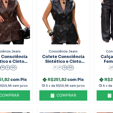
ciência Jeans
Consciência Jeans
Cons
 Consciência
Colete Consciência
Calça
tico e Cinto
Sintético e Cinto
Fem
rom 90642
Preto 90642
Ca
M
G
GG
P
M
G
GG
3
51,82
com
Pix
R$251,82
com
Pix
R$2
R$55,96
sem juros
5
x de
R$55,96
sem juros
6
x d
COMPRAR
COMPRAR