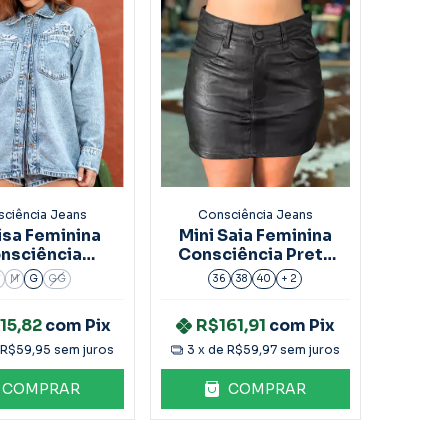
ciência Jeans
Consciência Jeans
sa Feminina
Mini Saia Feminina
nsciência
Consciência Preta
hirt Bordado
Ref.26290
M
G
GG
36
38
40
+ 2
ef.24342
15,82
com
Pix
R$161,91
com
Pix
R$59,95
sem juros
3
x de
R$59,97
sem juros
COMPRAR
COMPRAR