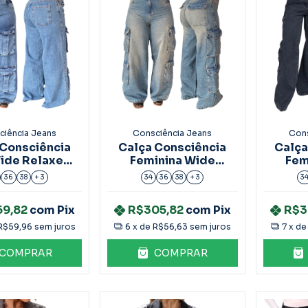
ciência Jeans
Consciência Jeans
Cons
 Consciência
Calça Consciência
Calça
ide Relaxed
Feminina Wide
Fem
go 25304
Relaxed 24957
Rel
36
38
+ 3
34
36
38
+ 3
3
69,82
com
Pix
R$305,82
com
Pix
R$3
R$59,96
sem juros
6
x de
R$56,63
sem juros
7
x d
COMPRAR
COMPRAR