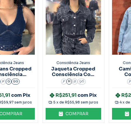
ciência Jeans
Consciência Jeans
Cons
eans Cropped
Jaqueta Cropped
Cami
nsciência
Consciência Com
Co
ef.24819
Strass Ref.24648
Overs
M
G
GG
P
M
G
GG
P
R
61,91
com
Pix
R$251,91
com
Pix
R$2
R$59,97
sem juros
5
x de
R$55,98
sem juros
4
x de
COMPRAR
COMPRAR