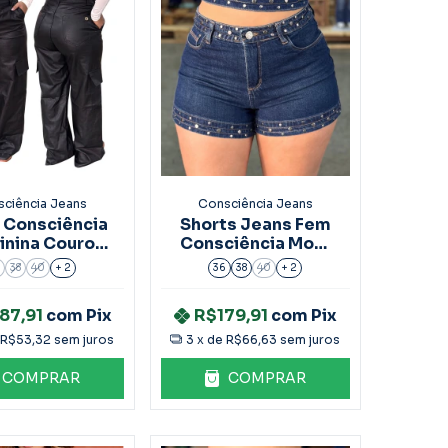
ciência Jeans
Consciência Jeans
 Consciência
Shorts Jeans Fem
inina Couro
Consciência Mom
rgo 24706
Ref.24820
6
38
40
+ 2
36
38
40
+ 2
87,91
com
Pix
R$179,91
com
Pix
e
R$53,32
sem juros
3
x de
R$66,63
sem juros
COMPRAR
COMPRAR