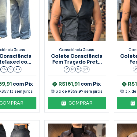
ciência Jeans
Consciência Jeans
Cons
 Consciência
Colete Consciência
Colet
Relaxed com
Fem Traçado Preto
Fe
cação 25545
90605
Mar
36
38
+ 3
P
M
G
GG
P
59,91
com
Pix
R$161,91
com
Pix
R$1
R$57,13
sem juros
3
x de
R$59,97
sem juros
3
x d
COMPRAR
COMPRAR