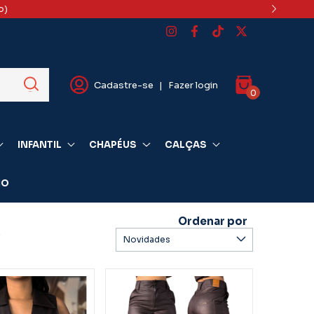
o)
Cadastre-se
|
Fazer login
0
INFANTIL
CHAPÉUS
CALÇAS
IO
Ordenar por
s