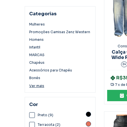
Categorias
Mulheres
Promoções Camisas Zenz Western
Homens
Cons
Infantil
Calça
MARCAS
Wide 
apli
Chapéus
34
Acessórios para Chapéu
R$3
Bonés
7
x de
Ver mais
Cor
Preto (9)
Terracota (2)