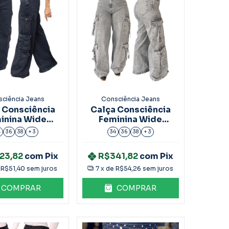
ciência Jeans
Consciência Jeans
 Consciência
Calça Consciência
inina Wide
Feminina Wide
axed Cargo
Relaxed 24957
4
36
38
+ 3
34
36
38
+ 3
25194
23,82
com
Pix
R$341,82
com
Pix
e
R$51,40
sem juros
7
x de
R$54,26
sem juros
COMPRAR
COMPRAR