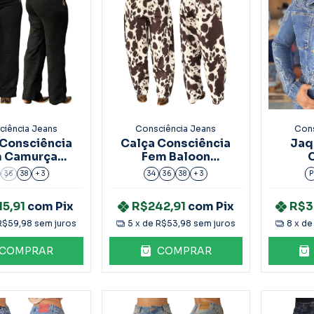
ciência Jeans
Consciência Jeans
Cons
 Consciência
Calça Consciência
Jaq
 Camurça
Fem Baloon
dada Preto
Estampa Vaca
Cons
36
38
+ 3
34
36
38
+ 3
P
90614
25606
Aplica
15,91
com
Pix
R$242,91
com
Pix
R$3
R$59,98
sem juros
5
x de
R$53,98
sem juros
8
x d
COMPRAR
COMPRAR