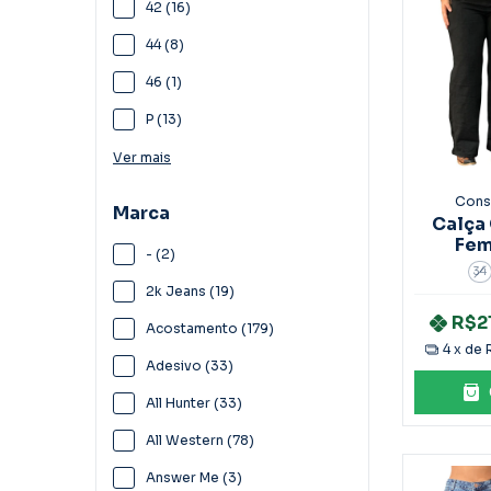
42 (16)
44 (8)
46 (1)
P (13)
Ver mais
Cons
Marca
Calça
Fem
- (2)
Bor
34
2k Jeans (19)
R$2
Acostamento (179)
4
x de
Adesivo (33)
All Hunter (33)
All Western (78)
Answer Me (3)