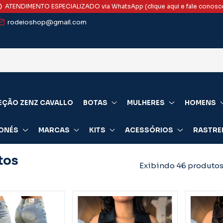
ATENDIMENTO ESPECIALIZADO via WhatsApp (clique aqui e fale conosc
rodeioshop@gmail.com
EÇÃO ZENZ CAVALLO
BOTAS
MULHERES
HOMENS
ONÉS
MARCAS
KITS
ACESSÓRIOS
RASTRE
tos
Exibindo 46 produto
odutos