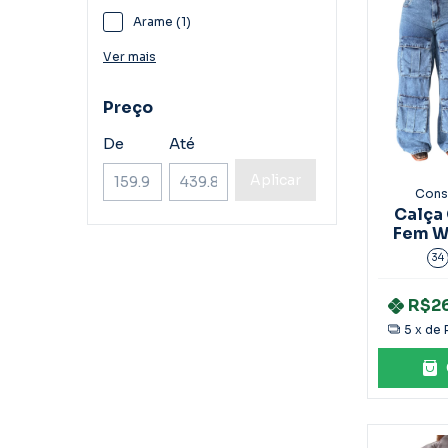
Arame (1)
Ver mais
Preço
De
Até
Aplicar
Cons
Calça
Fem W
Car
34
R$2
5
x de