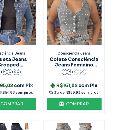
ciência Jeans
Consciência Jeans
ueta Jeans
Colete Consciência
Cropped
Jeans Feminino
ciência Com
Com Aplicação
M
G
GG
P
M
G
GG
ção Ref.25292
25437
95,82
com
Pix
R$161,82
com
Pix
e
R$54,98
sem juros
3
x de
R$59,93
sem juros
COMPRAR
COMPRAR