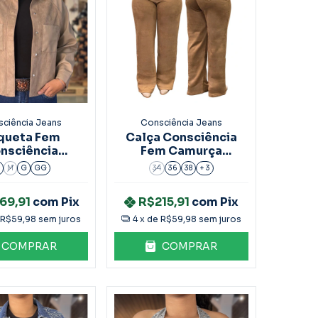
ciência Jeans
Consciência Jeans
queta Fem
Calça Consciência
nsciência
Fem Camurça
ça e Pu Bege
Bordada Caqui
M
G
GG
34
36
38
+ 3
90603
90614
69,91
com
Pix
R$215,91
com
Pix
e
R$59,98
sem juros
4
x de
R$59,98
sem juros
COMPRAR
COMPRAR